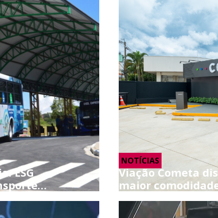
NOTÍCIAS
ia: ESG
Viação Cometa di
nsporte…
maior comodidade