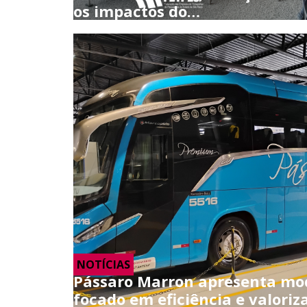
os impactos do…
NOTÍCIAS
Pássaro Marron apresenta mod
focado em eficiência e valori