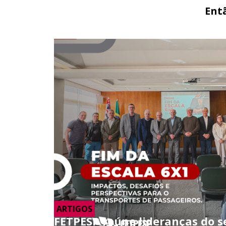
Ent
ARTIGOS
FETPESP reúne lideranças do s