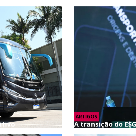
ARTIGOS
itivo
A transição do ESG