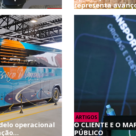
representa avanç
ARTIGOS
elo operacional
O CLIENTE E O M
zação…
PÚBLICO