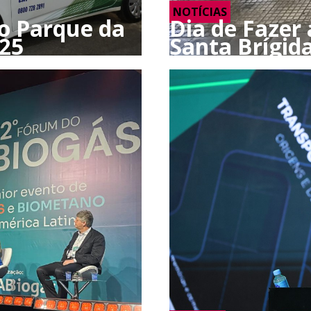
NOTÍCIAS
do Parque da
Dia de Fazer 
25
Santa Brígid