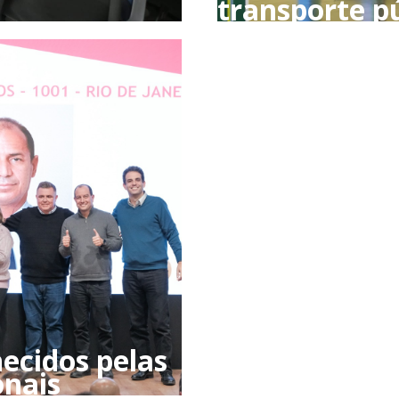
transporte p
ecidos pelas
onais