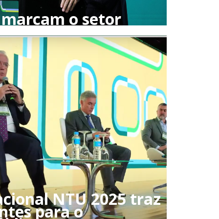
 marcam o setor
cional NTU 2025 traz
ntes para o