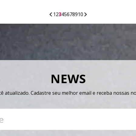
1
2
3
4
5
6
7
8
9
10
NEWS
 atualizado. Cadastre seu melhor email e receba nossas not