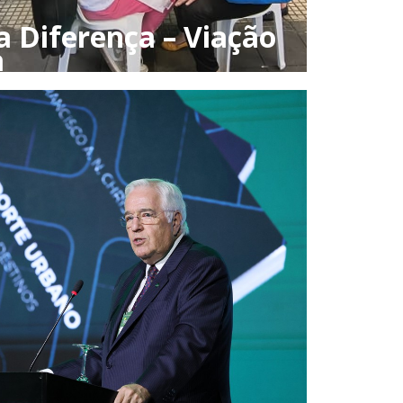
a Diferença – Viação
a