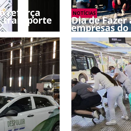
o reforça
NOTÍCIAS
r transporte
Dia de Fazer
empresas do