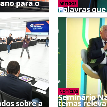
ano para o
ARTIGOS
Palavras que
NOTÍCIAS
Seminário Na
dos sobre a
temas releva