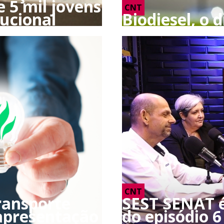
e 5 mil jovens
CNT
ucional
Biodiesel, o 
CNT
ransporte
SEST SENAT é
 apresentação
do episódio 6