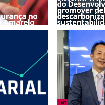
do Desenvol
promover de
gurança no
descarboniza
o Amarelo
sustentabili
CNT