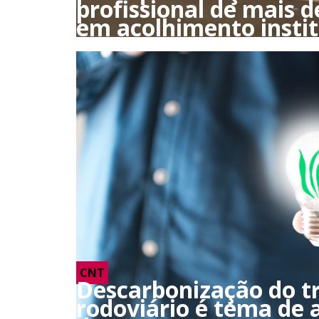
profissional de mais d
em acolhimento instit
CNT
Descarbonização do t
rodoviário é tema de