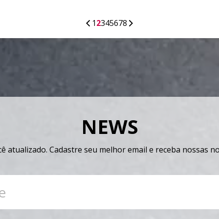
1
2
3
4
5
6
7
8
NEWS
 atualizado. Cadastre seu melhor email e receba nossas not