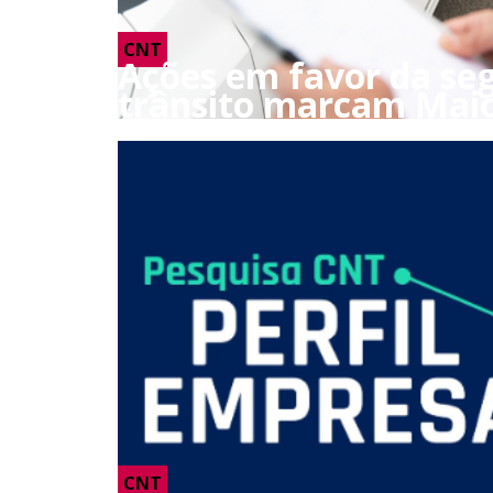
CNT
Ações em favor da se
trânsito marcam Mai
CNT