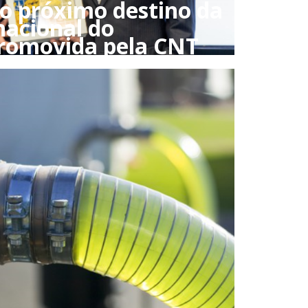
 o próximo destino da
nacional do
romovida pela CNT