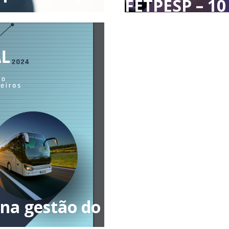
FETPESP – 1
 na gestão do