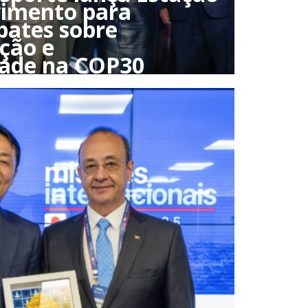
vimento para
bates sobre
ção e
dade na COP30