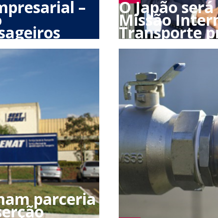
mpresarial –
O Japão será
o
Missão Inter
sageiros
Transporte p
mam parceria
serção