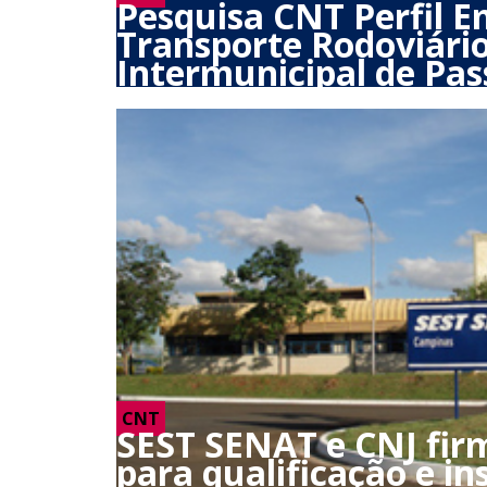
Pesquisa CNT Perfil E
Transporte Rodoviári
Intermunicipal de Pas
CNT
SEST SENAT e CNJ fir
para qualificação e in