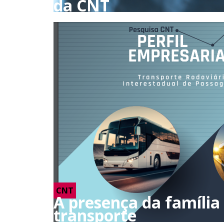
da CNT
CNT
A presença da família
transporte